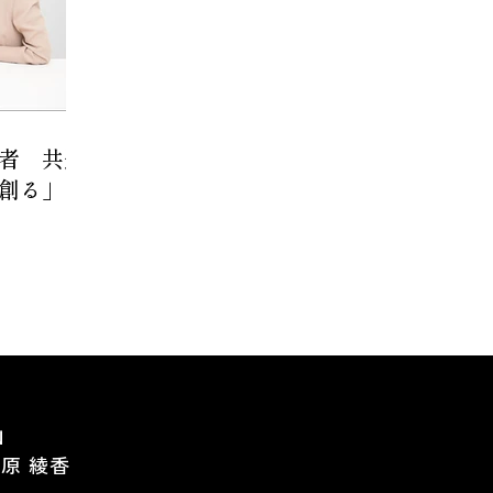
者 共通
創る」
Ｎ
原 綾香
役